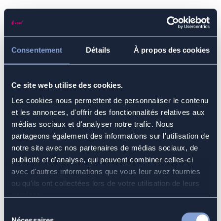
Conclusion : Les clubs européens sont-ils vraiment
favoris pour la Coupe du monde des clubs 2025?
Consentement
Détails
À propos des cookies
Le mondial des clubs 2025 s’annonce comme un tournoi
Ce site web utilise des cookies.
majeur dominé, sur le papier, par les meilleures formations
Les cookies nous permettent de personnaliser le contenu
européennes. Le Real Madrid, Manchester City, le PSG ou
encore le Bayern Munich disposent des effectifs, de
et les annonces, d'offrir des fonctionnalités relatives aux
l’expérience et de la structure nécessaires pour viser le titre.
médias sociaux et d'analyser notre trafic. Nous
partageons également des informations sur l'utilisation de
notre site avec nos partenaires de médias sociaux, de
Du côté des joueurs, les grandes stars comme les jeunes talents
publicité et d'analyse, qui peuvent combiner celles-ci
seront au centre de l’attention, avec un impact direct sur les
performances collectives. Enfin, l’analyse des cotes de paris
avec d'autres informations que vous leur avez fournies
sportifs confirme la place centrale des clubs européens dans
ou qu'ils ont collectées lors de votre utilisation de leurs
les pronostics.
services.
Sélection
Nécessaires