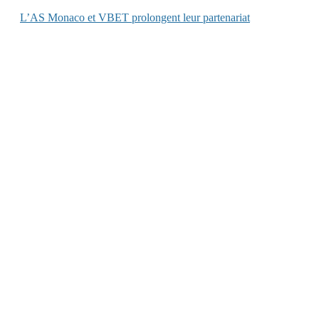
L’AS Monaco et VBET prolongent leur partenariat