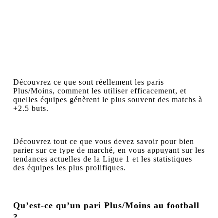
Découvrez ce que sont réellement les paris
Plus/Moins, comment les utiliser efficacement, et
quelles équipes génèrent le plus souvent des matchs à
+2.5 buts.
Découvrez tout ce que vous devez savoir pour bien
parier sur ce type de marché, en vous appuyant sur les
tendances actuelles de la Ligue 1 et les statistiques
des équipes les plus prolifiques.
Qu’est-ce qu’un pari Plus/Moins au football
?