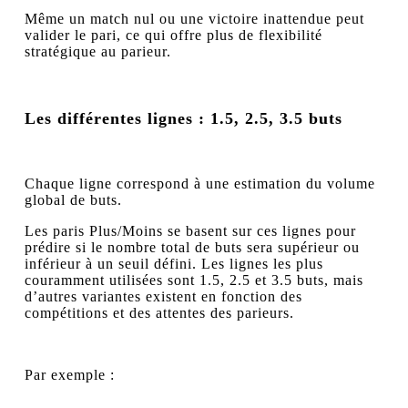
Même un match nul ou une victoire inattendue peut
valider le pari, ce qui offre plus de flexibilité
stratégique au parieur.
Les différentes lignes : 1.5, 2.5, 3.5 buts
Chaque ligne correspond à une estimation du volume
global de buts.
Les paris Plus/Moins se basent sur ces lignes pour
prédire si le nombre total de buts sera supérieur ou
inférieur à un seuil défini. Les lignes les plus
couramment utilisées sont 1.5, 2.5 et 3.5 buts, mais
d’autres variantes existent en fonction des
compétitions et des attentes des parieurs.
Par exemple :