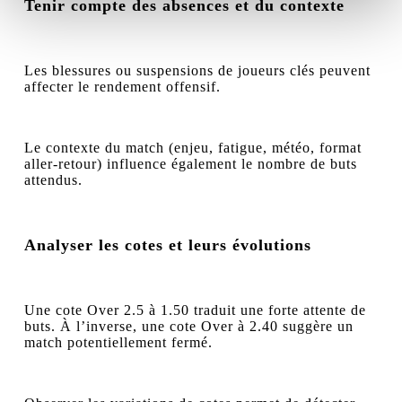
Tenir compte des absences et du contexte
Les blessures ou suspensions de joueurs clés peuvent
affecter le rendement offensif.
Le contexte du match (enjeu, fatigue, météo, format
aller-retour) influence également le nombre de buts
attendus.
Analyser les cotes et leurs évolutions
Une cote Over 2.5 à 1.50 traduit une forte attente de
buts. À l’inverse, une cote Over à 2.40 suggère un
match potentiellement fermé.