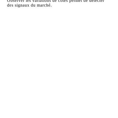
Observer les variations de cotes permet de détecter
des signaux du marché.