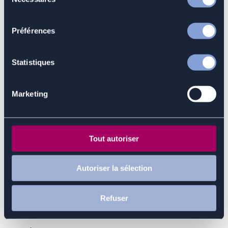
du
augmentez vos chances de placer un pari rentable et
consentement
bien calculé.
Préférences
Identifier les styles de jeu
Statistiques
Les équipes portées vers l’attaque génèrent davantage
Marketing
de situations de buts.
Par exemple, une rencontre entre deux formations au
Tout autoriser
jeu ouvert (comme PSG et Rennes) augmente la
probabilité d’un score élevé.
Autoriser la sélection
À l’inverse, deux blocs défensifs (comme Brest et
Clermont) tendent vers un résultat plus fermé.
Refuser