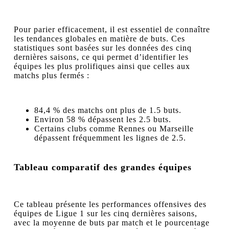
Pour parier efficacement, il est essentiel de connaître
les tendances globales en matière de buts. Ces
statistiques sont basées sur les données des cinq
dernières saisons, ce qui permet d’identifier les
équipes les plus prolifiques ainsi que celles aux
matchs plus fermés :
84,4 % des matchs ont plus de 1.5 buts.
Environ 58 % dépassent les 2.5 buts.
Certains clubs comme Rennes ou Marseille
dépassent fréquemment les lignes de 2.5.
Tableau comparatif des grandes équipes
Ce tableau présente les performances offensives des
équipes de Ligue 1 sur les cinq dernières saisons,
avec la moyenne de buts par match et le pourcentage