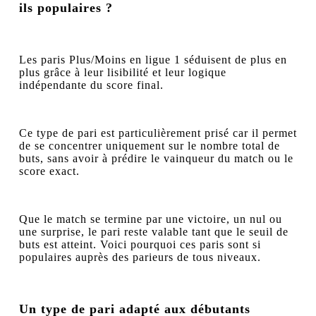
ils populaires ?
Les paris Plus/Moins en ligue 1 séduisent de plus en
plus grâce à leur lisibilité et leur logique
indépendante du score final.
Ce type de pari est particulièrement prisé car il permet
de se concentrer uniquement sur le nombre total de
buts, sans avoir à prédire le vainqueur du match ou le
score exact.
Que le match se termine par une victoire, un nul ou
une surprise, le pari reste valable tant que le seuil de
buts est atteint. Voici pourquoi ces paris sont si
populaires auprès des parieurs de tous niveaux.
Un type de pari adapté aux débutants