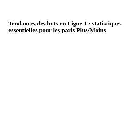
Tendances des buts en Ligue 1 : statistiques
essentielles pour les paris Plus/Moins