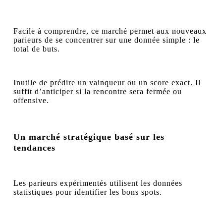
Facile à comprendre, ce marché permet aux nouveaux
parieurs de se concentrer sur une donnée simple : le
total de buts.
Inutile de prédire un vainqueur ou un score exact. Il
suffit d’anticiper si la rencontre sera fermée ou
offensive.
Un marché stratégique basé sur les
tendances
Les parieurs expérimentés utilisent les données
statistiques pour identifier les bons spots.