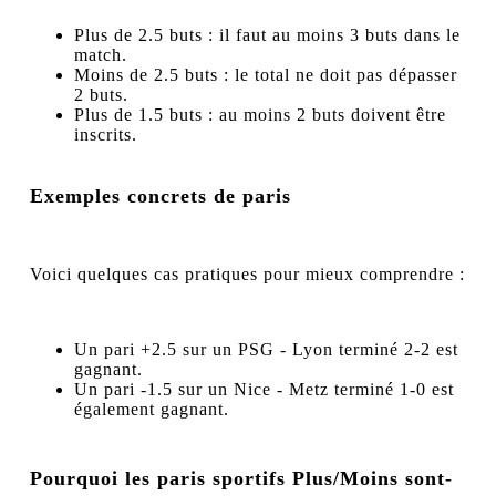
Plus de 2.5 buts : il faut au moins 3 buts dans le
match.
Moins de 2.5 buts : le total ne doit pas dépasser
2 buts.
Plus de 1.5 buts : au moins 2 buts doivent être
inscrits.
Exemples concrets de paris
Voici quelques cas pratiques pour mieux comprendre :
Un pari +2.5 sur un PSG - Lyon terminé 2-2 est
gagnant.
Un pari -1.5 sur un Nice - Metz terminé 1-0 est
également gagnant.
Pourquoi les paris sportifs Plus/Moins sont-