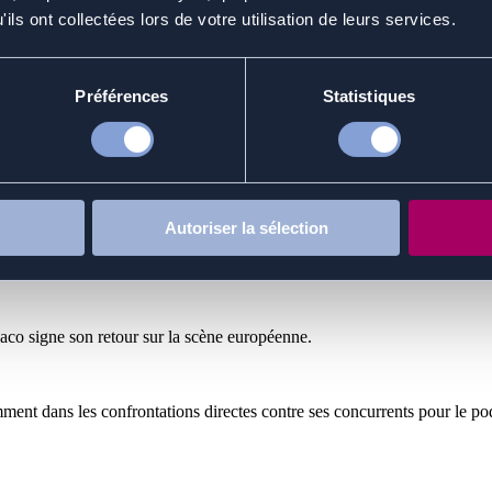
ils ont collectées lors de votre utilisation de leurs services.
s élevées après une qualification pour la Ligue des Champions. Avec u
Préférences
Statistiques
lioration de ses performances collectives, avec un parcours régulier e
Autoriser la sélection
aco signe son retour sur la scène européenne.
amment dans les confrontations directes contre ses concurrents pour le po