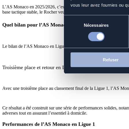
vous leur avez fournies ou qu'
L’AS Monaco en 2025/2026, c’est un effectif renforcé et des ambition
base tactique stable, le Rocher veut franchir un nouveau cap.
Sélection
Quel bilan pour l’AS Monaco en Ligue 1 en 2024/25 ?
Nécessaires
du
consentement
Le bilan de l’AS Monaco en Ligue 1 en 2024/25 a montré une nette amé
Refuser
Troisième place et retour en Ligue des Champions
Avec une troisième place au classement final de la Ligue 1, l’AS Mon
Ce résultat a été construit sur une série de performances solides, not
adverses tout en assurant l’essentiel à domicile.
Performances de l’AS Monaco en Ligue 1