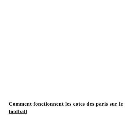
Comment fonctionnent les cotes des paris sur le
football