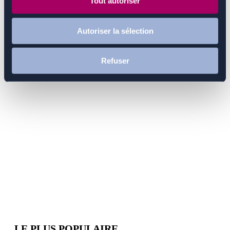
Tout autoriser
Autoriser la sélection
Refuser
LE PLUS POPULAIRE