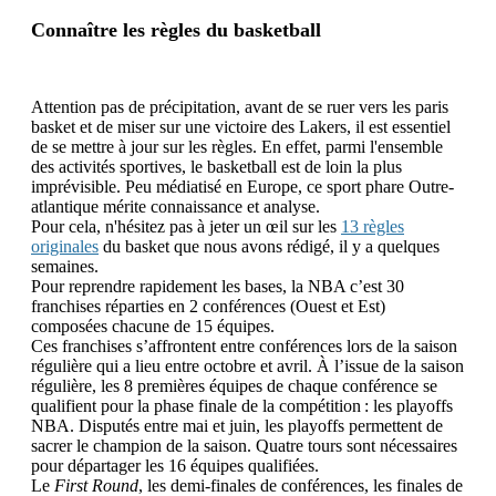
Connaître les règles du basketball
Attention pas de précipitation, avant de se ruer vers les paris
basket et de miser sur une victoire des Lakers, il est essentiel
de se mettre à jour sur les règles. En effet, parmi l'ensemble
des activités sportives, le basketball est de loin la plus
imprévisible. Peu médiatisé en Europe, ce sport phare Outre-
atlantique mérite connaissance et analyse.
Pour cela, n'hésitez pas à jeter un œil sur les
13 règles
originales
du basket que nous avons rédigé, il y a quelques
semaines.
Pour reprendre rapidement les bases, la NBA c’est 30
franchises réparties en 2 conférences (Ouest et Est)
composées chacune de 15 équipes.
Ces franchises s’affrontent entre conférences lors de la saison
régulière qui a lieu entre octobre et avril. À l’issue de la saison
régulière, les 8 premières équipes de chaque conférence se
qualifient pour la phase finale de la compétition : les playoffs
NBA. Disputés entre mai et juin, les playoffs permettent de
sacrer le champion de la saison. Quatre tours sont nécessaires
pour départager les 16 équipes qualifiées.
Le
First Round
, les demi-finales de conférences, les finales de