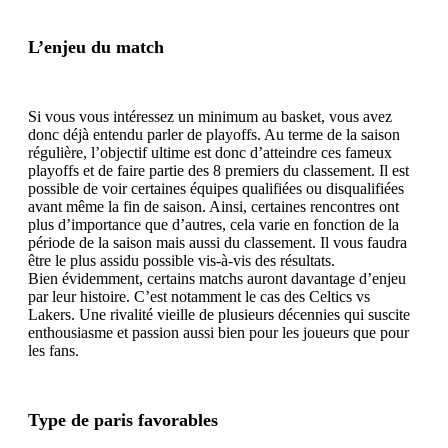
L’enjeu du match
Si vous vous intéressez un minimum au basket, vous avez
donc déjà entendu parler de playoffs. Au terme de la saison
régulière, l’objectif ultime est donc d’atteindre ces fameux
playoffs et de faire partie des 8 premiers du classement. Il est
possible de voir certaines équipes qualifiées ou disqualifiées
avant même la fin de saison. Ainsi, certaines rencontres ont
plus d’importance que d’autres, cela varie en fonction de la
période de la saison mais aussi du classement. Il vous faudra
être le plus assidu possible vis-à-vis des résultats.
Bien évidemment, certains matchs auront davantage d’enjeu
par leur histoire. C’est notamment le cas des Celtics vs
Lakers. Une rivalité vieille de plusieurs décennies qui suscite
enthousiasme et passion aussi bien pour les joueurs que pour
les fans.
Type de paris favorables