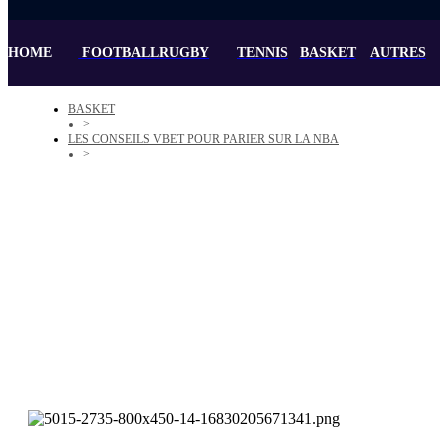
HOME
FOOTBALL
RUGBY
TENNIS
BASKET
AUTRES
BASKET
>
LES CONSEILS VBET POUR PARIER SUR LA NBA
>