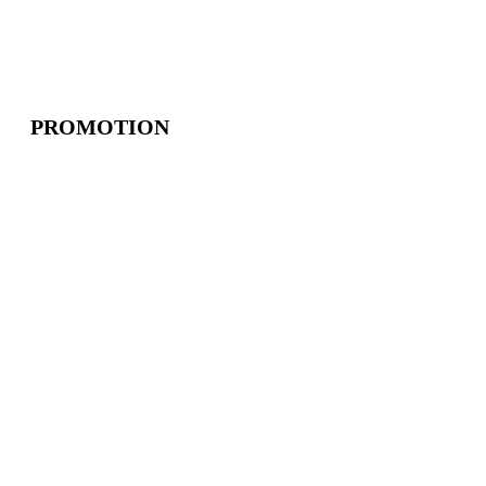
PROMOTION